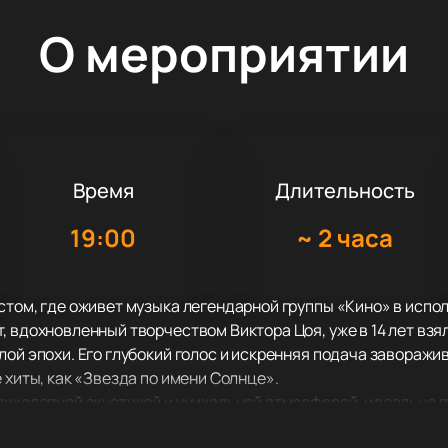
О мероприятии
Время
Длительность
19:00
~
2 часа
стом, где оживет музыка легендарной группы «Кино» в испо
 вдохновленный творчеством Виктора Цоя, уже в 14 лет взял
лой эпохи. Его глубокий голос и искренняя подача заворажи
 хиты, как «Звезда по имени Солнце».
ликолепной акустикой и уникальной атмосферой, идеально 
ство выдающихся исполнителей, и теперь пришло время Пет