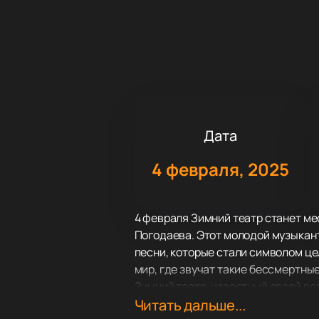
Дата
4 февраля, 2025
4 февраля Зимний театр станет ме
Погодаева. Этот молодой музыкант,
песни, которые стали символом це
мир, где звучат такие бессмертные
Зимний театр, известный своей ве
событий. Его сцена видела множе
Читать дальше...