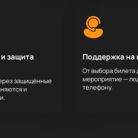
 и защита
Поддержка на 
От выбора билета 
мероприятие — под
через защищённые
телефону.
аняются и
и.