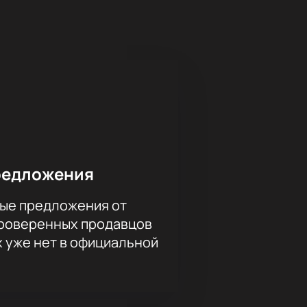
зыка зарождалась и набирала свою
тъемлемой частью саундтрека,
овые горизонты и укрепил его
олнением хитов, которые навсегда
 атмосферу творчества Виктора
одолжает вдохновлять и
ить билеты на нашем сайте — это
редложения
ые предложения от
проверенных продавцов
х уже нет в официальной