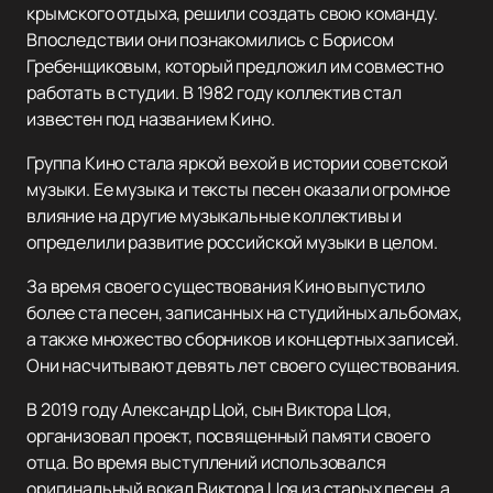
крымского отдыха, решили создать свою команду.
Впоследствии они познакомились с Борисом
Гребенщиковым, который предложил им совместно
работать в студии. В 1982 году коллектив стал
известен под названием Кино.
Группа Кино стала яркой вехой в истории советской
музыки. Ее музыка и тексты песен оказали огромное
влияние на другие музыкальные коллективы и
определили развитие российской музыки в целом.
За время своего существования Кино выпустило
более ста песен, записанных на студийных альбомах,
а также множество сборников и концертных записей.
Они насчитывают девять лет своего существования.
В 2019 году Александр Цой, сын Виктора Цоя,
организовал проект, посвященный памяти своего
отца. Во время выступлений использовался
оригинальный вокал Виктора Цоя из старых песен, а