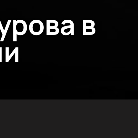
урова в
чи