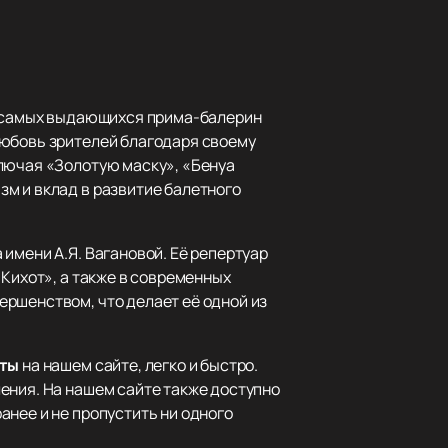
из самых выдающихся прима-балерин
любовь зрителей благодаря своему
ключая «Золотую маску», «Бенуа
м и вклад в развитие балетного
имени А.Я. Вагановой. Её репертуар
 Кихот», а также в современных
ершенством, что делает её одной из
еты
на нашем сайте, легко и быстро.
ения. На нашем сайте также доступно
анее и не пропустить ни одного