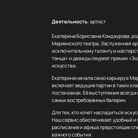
Деятельность
:
артист
Екатерина Борисовна Кондаурова, ро
Мариинского театра. Заслуженная ар
исключительному таланту и мастерст
танца» и дважды лауреат премии «Зо
искусства.
Екатерина начала свою карьеру в Мар
включает ведущие партии в таких кла
постановках. Её выступления всегда
самых востребованных балерин.
Для тех, кто хочет насладиться иск
Наш сервис обеспечивает удобный и 
расписание и афиша предстоящих спе
важного события.