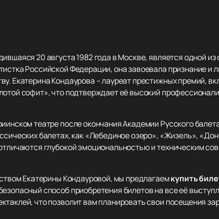
дившаяся 20 августа 1982 года в Москве, является одной 
тистка Российской Федерации, она завоевала признание и 
ву. Екатерина Кондаурова – лауреат престижных премий, в
лотой софит», что подтверждает её высокий профессионализ
иинском театре после окончания Академии Русского балета 
ссических балетах, как «Лебединое озеро», «Жизель», «Дон
 отличаются глубокой эмоциональностью и техническим сов
усством Екатерины Кондауровой, мы предлагаем
купить бил
безопасный способ приобретения билетов на все её выступл
ктаклей, что позволит вам планировать свои посещения зар