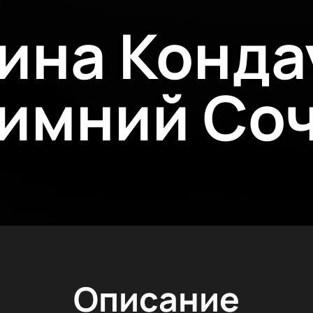
ина Конда
имний Со
Описание