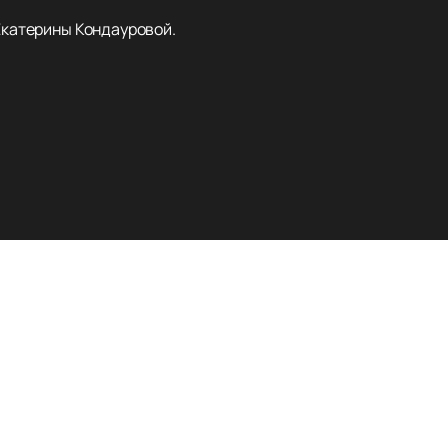
 Екатерины Кондауровой.
Наверх