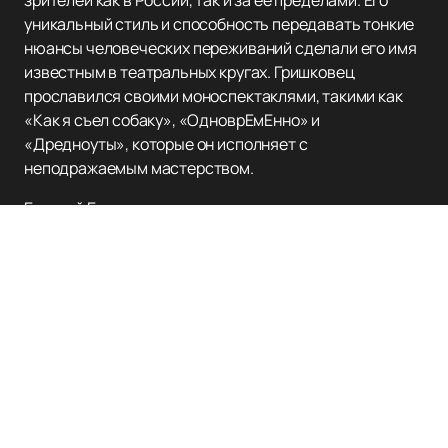
зрителей как в России, так и за её пределами. Его
уникальный стиль и способность передавать тонкие
нюансы человеческих переживаний сделали его имя
известным в театральных кругах. Гришковец
прославился своими моноспектаклями, такими как
«Как я съел собаку», «ОдноврЕмЕнно» и
«Дредноуты», которые он исполняет с
неподражаемым мастерством.
Евгений Гришковец также известен как писатель и
музыкант, что добавляет глубину и многогранность
его творческому портфолио. Его литературные
работы, включая роман «Театр отчаяния. Отчаянный
театр», получили признание критиков и были
номинированы на престижные премии, такие как
«Большая книга».
Для тех, кто хочет погрузиться в мир Евгения
Гришковца, у нас есть отличная возможность:
купить
билеты
на нашем сайте легко и быстро. Мы