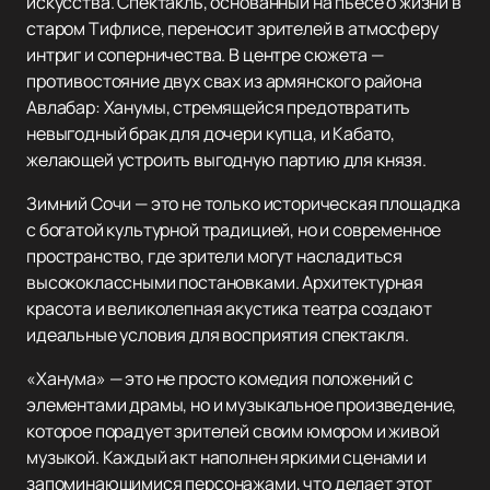
искусства. Спектакль, основанный на пьесе о жизни в
старом Тифлисе, переносит зрителей в атмосферу
интриг и соперничества. В центре сюжета —
противостояние двух свах из армянского района
Авлабар: Ханумы, стремящейся предотвратить
невыгодный брак для дочери купца, и Кабато,
желающей устроить выгодную партию для князя.
Зимний Сочи — это не только историческая площадка
с богатой культурной традицией, но и современное
пространство, где зрители могут насладиться
высококлассными постановками. Архитектурная
красота и великолепная акустика театра создают
идеальные условия для восприятия спектакля.
«Ханума» — это не просто комедия положений с
элементами драмы, но и музыкальное произведение,
которое порадует зрителей своим юмором и живой
музыкой. Каждый акт наполнен яркими сценами и
запоминающимися персонажами, что делает этот