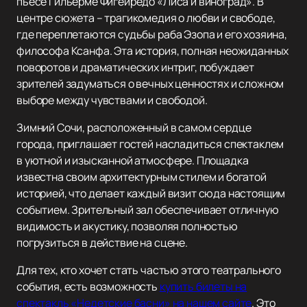
пьесе Гильерме Фигейредо «Лиса и виноград». В
центре сюжета – трагикомедия о любви и свободе,
где переплетаются судьбы раба Эзопа и его хозяина,
философа Ксанфа. Эта история, полная неожиданных
поворотов и драматических интриг, побуждает
зрителей задуматься о вечных ценностях и сложном
выборе между чувствами и свободой.
Зимний Сочи, расположенный в самом сердце
города, приглашает гостей насладиться спектаклем
в уютной и изысканной атмосфере. Площадка
известна своим архитектурным стилем и богатой
историей, что делает каждый визит сюда настоящим
событием. Зрительный зал обеспечивает отличную
видимость и акустику, позволяя полностью
погрузиться в действие на сцене.
Для тех, кто хочет стать частью этого театрального
события, есть возможность
купить билеты на
спектакль «Недетские басни» на нашем сайте
. Это