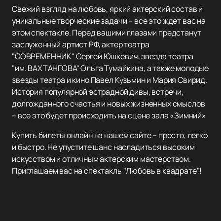
Свежий взгляд на любовь, яркий актерский состав и
уникальные творческие задачи – все это ждет вас на
этом спектакле. Перед вашими глазами предстанут
заслуженный артист РФ, актер театра
"СОВРЕМЕННИК" Сергей Юшкевич, звезда театра
"им. ВАХТАНГОВА" Ольга Тумайкина, а также молодые
звезды театра и кино Павел Кузьмин и Мария Свирид.
История популярной эстрадной дивы, встречи,
долгожданного счастья и новых жизненных смыслов
– все это будет происходить на сцене зала «Зимний»
Купить билеты онлайн на нашем сайте – просто, легко
и быстро. Не упустите шанс насладиться высоким
искусством и отличным актерским мастерством.
Приглашаем вас на спектакль "Любовь в квадрате"!