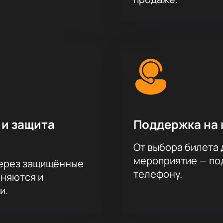
 и защита
Поддержка на 
От выбора билета 
мероприятие — под
через защищённые
телефону.
аняются и
и.