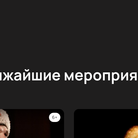
ижайшие мероприя
6+