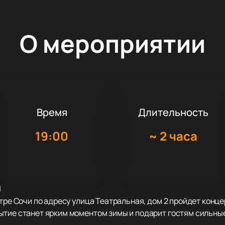
О мероприятии
Время
Длительность
19:00
~
2 часа
я
атре Сочи по адресу улица Театральная, дом 2 пройдет кон
ытие станет ярким моментом зимы и подарит гостям сильны