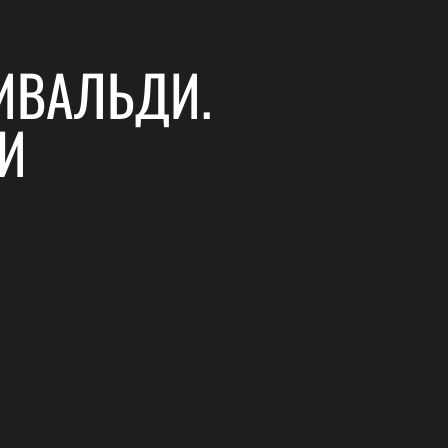
ИВАЛЬДИ.
И