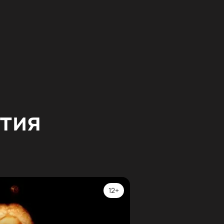
тия
12+