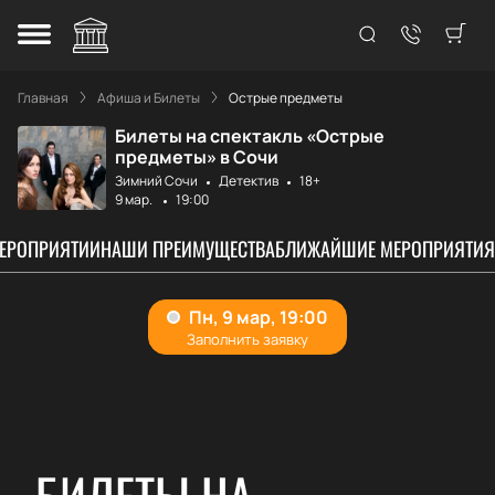
Главная
Афиша и Билеты
Острые предметы
Билеты на спектакль «Острые
предметы» в Сочи
Зимний Сочи
Детектив
18+
9 мар.
19:00
МЕРОПРИЯТИИ
НАШИ ПРЕИМУЩЕСТВА
БЛИЖАЙШИЕ МЕРОПРИЯТИЯ