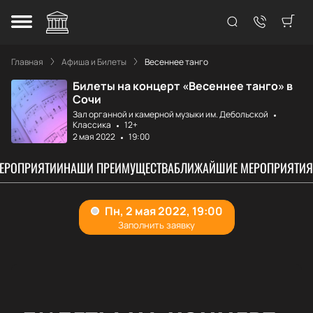
Главная
Афиша и Билеты
Весеннее танго
Билеты на концерт «Весеннее танго» в
Сочи
Зал органной и камерной музыки им. Дебольской
Классика
12+
2 мая 2022
19:00
МЕРОПРИЯТИИ
НАШИ ПРЕИМУЩЕСТВА
БЛИЖАЙШИЕ МЕРОПРИЯТИЯ