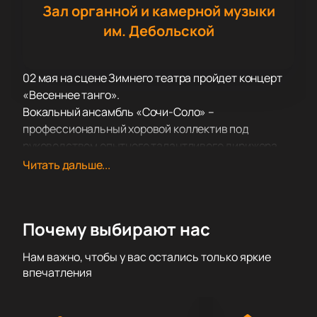
Зал органной и камерной музыки
им. Дебольской
02 мая на сцене Зимнего театра пройдет концерт
«Весеннее танго».
Вокальный ансамбль «Сочи-Cоло» –
профессиональный хоровой коллектив под
руководством опытного талантливого дирижера
исполнит для вас популярные композиции. В
Читать дальше...
программе прозвучат старинные романсы,
эстрадные композиции, народные песни в хоровой
аранжировке.
Почему выбирают нас
Вы услышите марши и вальсы в исполнении а-
капелла, открыв для себя их совершенно новое,
Нам важно, чтобы у вас остались только яркие
душевное, трогательно-торжественное звучание и
впечатления
оцените всю красоту и мощь певческих голосов
солистов хора.
Не пропустите это событие в мире музыкального