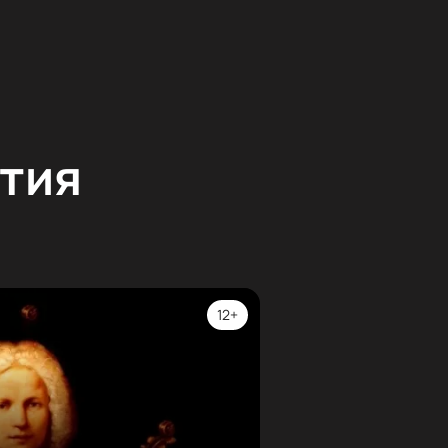
тия
12+