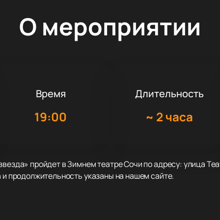
О мероприятии
Время
Длительность
19:00
~
2 часа
звезда» пройдет в Зимнем театре Сочи по адресу: улица Теа
а и продолжительность указаны на нашем сайте.
Зимнего театра. Зал оборудован современной техникой для 
ытом выступлений в разных программах страны. На сцене в