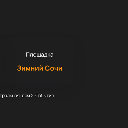
Площадка
Зимний Сочи
тральная, дом 2. Событие
качественного звука и освещения.
ыступят резиденты известных