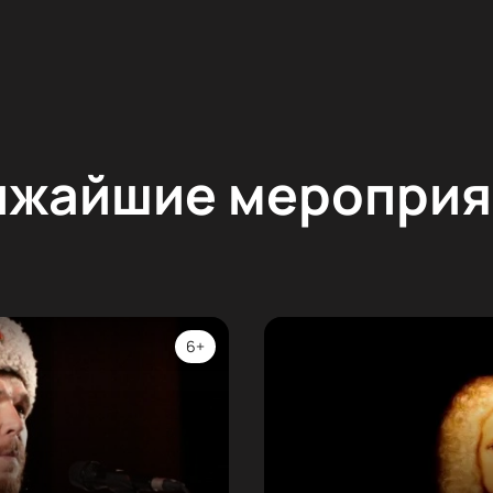
ижайшие мероприя
6+