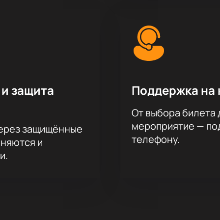
 и защита
Поддержка на 
От выбора билета 
мероприятие — под
через защищённые
телефону.
аняются и
и.