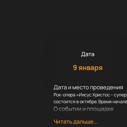
Дата
9 января
Дата и место проведения
Рок-опера «Иисус Христос – супер
состоится в октябре. Время начал
О событии и площадке
Рок-опера возвращается на сцену 
Читать дальше...
В проекте участвуют артисты с оп