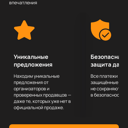
впечатления
известных кинофильмов, ставшие мировыми
хитами.
Оркестр часто принимает участие в музыкальных
фестивалях разных уровней и является лауреатом
многочисленных премий, а также участвует в
концертах.
Уникальные
Безопасная 
предложения
защита данн
Находим уникальные
Все платежи про
предложения от
защищённые шлю
организаторов и
не сохраняются 
проверенных продавцов —
в безопасности.
даже те, которых уже нет в
официальной продаже.