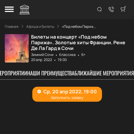
Главная
Афиша и Билеты
«Под небом Париж...
Билеты на концерт «Под небом
Парижа». Золотые хиты Франции. Рене
Де Ла Гард в Сочи
Зимний Сочи
Классика
6+
20 апр. 2022
19:00
МЕРОПРИЯТИИ
НАШИ ПРЕИМУЩЕСТВА
БЛИЖАЙШИЕ МЕРОПРИЯТИЯ