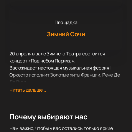
Площадка
Зимний Сочи
20 апреля в зале Зимнего Театра состоится
концерт «Под небом Парижа».
Вас ожидает настоящая музыкальная феерия!
Оркестр исполнит Золотые хиты Франции. Рене Де
Ла Гард.
Все музыканты оркестра принимают активное
Читать дальше...
участие в его жизни, часто гастролируют не только
по России, но и за пределами нашей страны.
Музыканты часто заняты в театральных
Почему выбирают нас
постановках, операх, балете. В репертуаре
оркестра не только классическая музыка, но и
Нам важно, чтобы у вас остались только яркие
эстрадные композиции, а также мелодии из