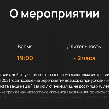
О мероприятии
Время
Длительность
19:00
~
2 часа
ствии с действующим постановлением главы администрации
ября 2021 года посещение мероприятий возможно при условии
ата вакцинации) (за исключением лиц, не достигших 18 ле
ие гражданами второго компонента вакцины или однокомпо
R-кода сертификата о перенесенном заболевании COVID-19
окумента, подтверждающих, что гражданин перенес новую 