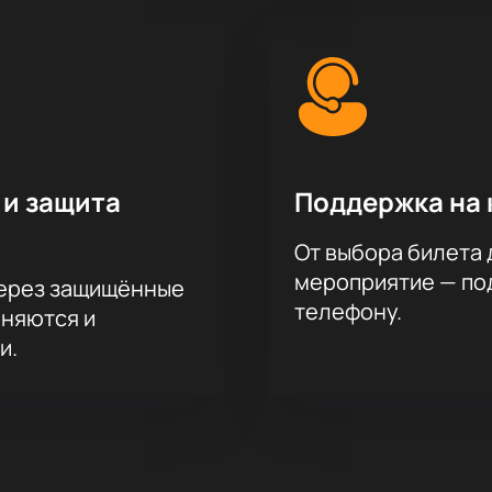
 и защита
Поддержка на 
От выбора билета 
мероприятие — под
через защищённые
телефону.
аняются и
и.