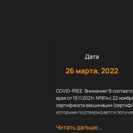
Дата
26 марта, 2022
COVID-FREE. Внимание! В соответ
края от 19.11.2021г. №814 с 22 но
сертификата вакцинации (сертифик
которыми подтверждается получен
коронавирусной инфекции, либо Q
заболевании) или медицинского д
Читать дальше...