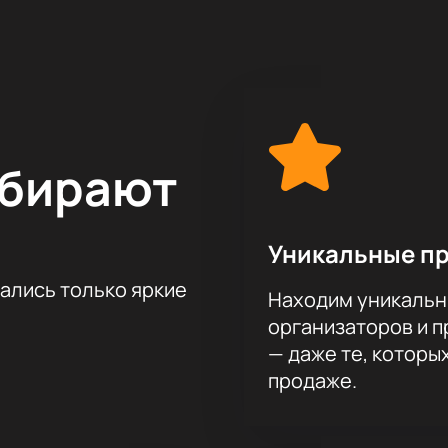
ее 6 календарных месяцев, медицинский документ, подтвер
нии профилактических прививок против новой коронавирус
а города Сочи зрителей ожидает захватывающая постановка
 сыгранная замечательными актерами, не оставит равнодуш
труппы, костюмеров, работников сцены, гримеров, осветите
о высокого уровня художественного оформления.
ет отклик в душе каждого, кто в этот вечер решил посетить 
ыбирают
. После ее просмотра остается приятное послевкусие, зар
истально следить за развитием событий и переживать о то
олю по воле автора.
Уникальные п
 этот вечер в компании героев спектакля «Роковое наследс
тались только яркие
Находим уникальн
организаторов и 
— даже те, которы
продаже.