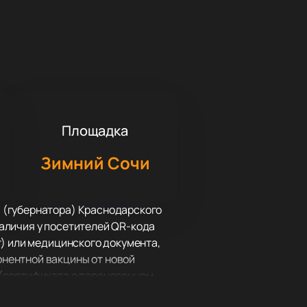
Площадка
Зимний Сочи
 (губернатора) Краснодарского
 наличия у посетителей QR-кода
т) или медицинского документа,
нентной вакцины от новой
 (сертификата о перенесенном
коронавирусную инфекцию и с даты