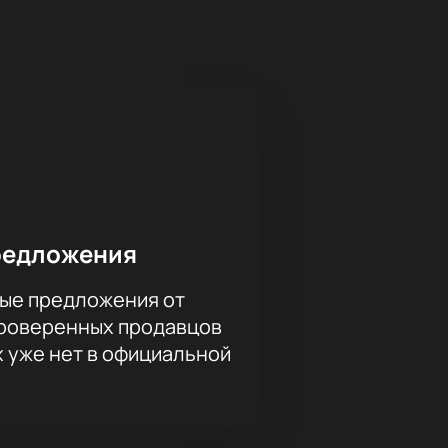
ждающий отвод от иммунизации по
ной инфекции.
 «Роковое наследство».
ной никого из присутствующих в
лей достойна наивысшей похвалы, а
театр и отвлечься от
яда позитива и положительных
м, удастся ли героям преодолеть
редложения
тво»!
ые предложения от
проверенных продавцов
х уже нет в официальной