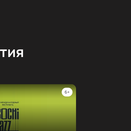
тия
6+