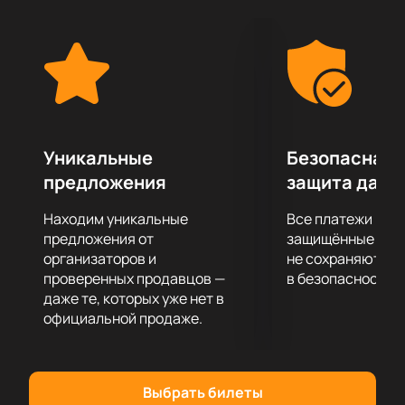
многочисленных премий, в том числе и
международного уровня.
Не пропустите этот потрясающий вечер
классической музыки в исполнении настоящих
виртуозов!
Уникальные
Безопасная 
предложения
защита данн
Находим уникальные
Все платежи про
предложения от
защищённые шлю
организаторов и
не сохраняются 
проверенных продавцов —
в безопасности.
даже те, которых уже нет в
официальной продаже.
Выбрать билеты