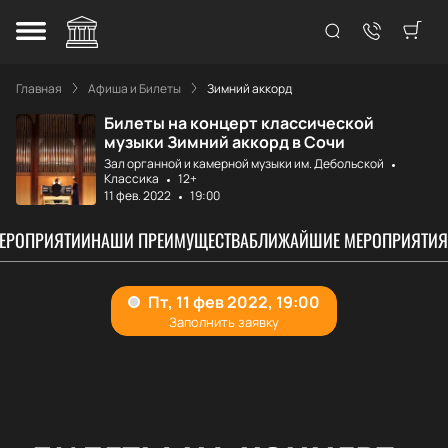
Главная
Афиша и Билеты
Зимний аккорд
Билеты на концерт классической
музыки Зимний аккорд в Сочи
Зал органной и камерной музыки им. Дебольской
Классика
12+
11 фев. 2022
19:00
МЕРОПРИЯТИИ
НАШИ ПРЕИМУЩЕСТВА
БЛИЖАЙШИЕ МЕРОПРИЯТИЯ