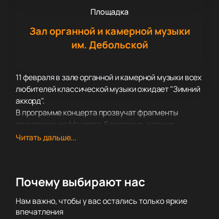
Площадка
Зал органной и камерной музыки
им. Дебольской
11 февраля в зале органной и камерной музыки всех
любителей классической музыки ожидает "Зимний
аккорд".
В программе концерта прозвучат фрагменты
произведения Моцарта, Бетховена, а также
Вивальди и Пуччини, Глинки, Чайковского, Грига и
Читать дальше...
Дебюсси.
Музыканты часто гастролируют, давая концерты не
только в разных городах России, но и в Европе и
Почему выбирают нас
Азии, странах СНГ. Часто оркестр своей игрой
сопровождает театральные постановки, участвует
Нам важно, чтобы у вас остались только яркие
в концертах филармонии. Не однократно
впечатления
музыканты становились лауреатами