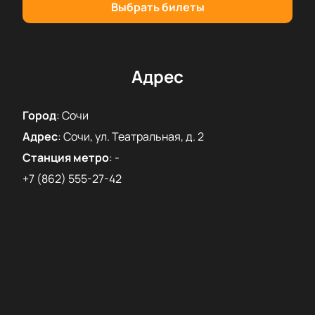
и технологий, посетив мультимедийное шоу
Выбрать билеты
«Музыка в темноте. Время Женщин».
Купить
билеты
на нашем сайте легко и удобно, что
позволит вам насладиться этим уникальным
событием без лишних хлопот.
Адрес
Город
:
Сочи
Адрес
:
Сочи, ул. Театральная, д. 2
Станция метро
:
-
+7 (862) 555-27-42