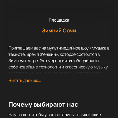
Площадка
Зимний Сочи
Приглашаем вас на мультимедийное шоу «Музыка в
темноте. Время Женщин», которое состоится в
Зимнем театре. Это мероприятие объединяет в
себе новейшие технологии и классическую музыку,
создавая уникальную атмосферу, погружающую
зрителей в мир женского начала. Шоу обещает
Читать дальше...
стать незабываемым событием для всех
ценителей искусства и музыки.
Зимний театр, известный своей элегантной
Почему выбирают нас
архитектурой и богатой историей, станет
идеальной площадкой для проведения этого
Нам важно, чтобы у вас остались только яркие
мероприятия. Его акустика и атмосфера позволят в