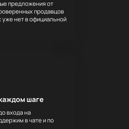
ые предложения от
проверенных продавцов
х уже нет в официальной
каждом шаге
до входа на
держим в чате и по