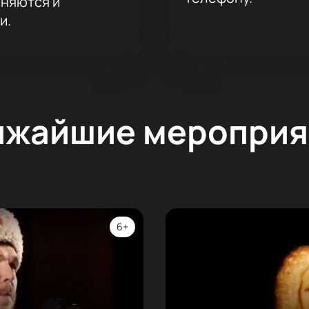
аняются и
и.
ижайшие мероприя
6+