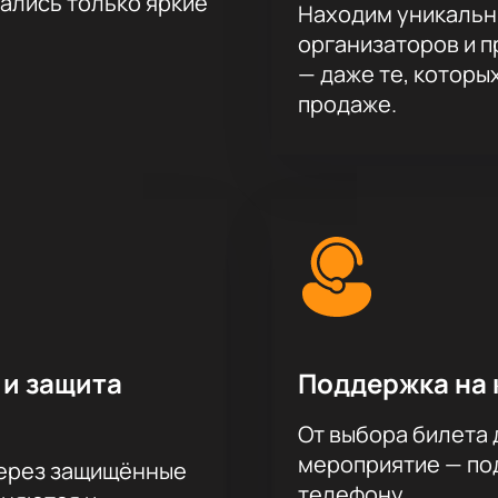
тались только яркие
Находим уникальн
организаторов и 
— даже те, которы
продаже.
 и защита
Поддержка на 
От выбора билета 
мероприятие — под
через защищённые
телефону.