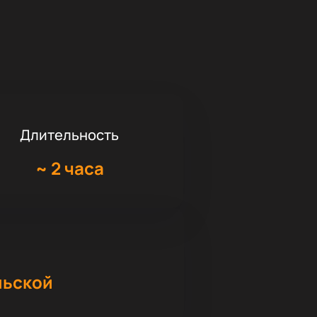
Длительность
~
2 часа
льской