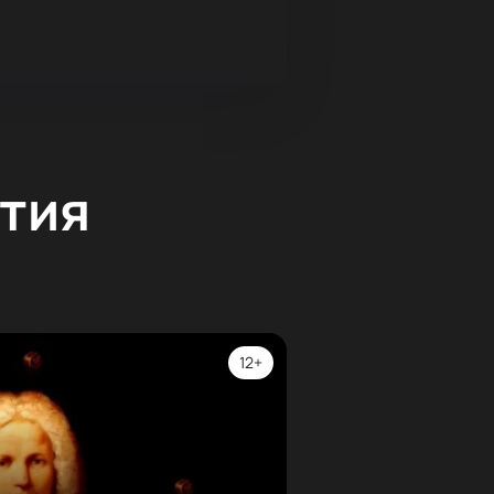
тия
12+