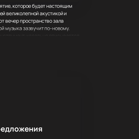
иятие, которое будет настоящим
ей великолепной акустикой и
от вечер пространство зала
ой музыка зазвучит по-новому.
 инструмент идеально вписывается
нтральным элементом концерта,
ытиями, но и архитектурной
 концерта здесь особенно
заранее.
редложения