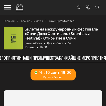
Главная
Афиша и Билеты
Сочи Джаз Фестив...
Билеты на международный фестиваль
«Сочи Джаз Фестиваль (Sochi Jazz
Festival)» Открытие в Сочи
Зимний Сочи
Джаз и блюз
6+
10 сент.
19:00
МЕРОПРИЯТИИ
НАШИ ПРЕИМУЩЕСТВА
БЛИЖАЙШИЕ МЕРОПРИЯТИЯ