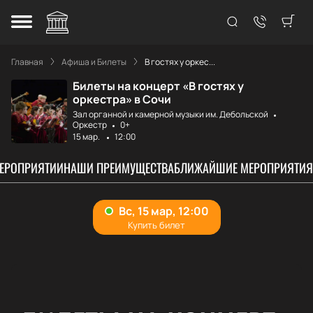
Главная
Афиша и Билеты
В гостях у оркес...
Билеты на концерт «В гостях у
оркестра» в Сочи
Зал органной и камерной музыки им. Дебольской
Оркестр
0+
15 мар.
12:00
МЕРОПРИЯТИИ
НАШИ ПРЕИМУЩЕСТВА
БЛИЖАЙШИЕ МЕРОПРИЯТИЯ