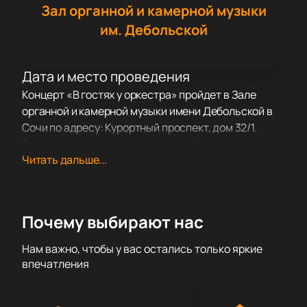
Зал органной и камерной музыки
им. Дебольской
Дата и место проведения
Концерт «В гостях у оркестра» пройдет в Зале
органной и камерной музыки имени Дебольской в
Сочи по адресу: Курортный проспект, дом 32/1.
Здесь всегда царит уютная атмосфера и отличная
Читать дальше...
акустика, поэтому слушатели получают максимум
удовольствия от музыкальных вечеров.
О концерте
Почему выбирают нас
«В гостях у оркестра» открывает перед зрителями
мир живого исполнения и дарит встречу с
Нам важно, чтобы у вас остались только яркие
Оркестром народных инструментов «Русский
впечатления
сувенир». В этот вечер прозвучат национальные
мелодии и классика, которая заиграет новыми