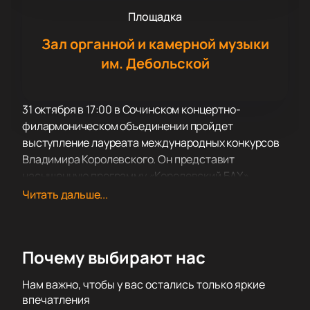
Площадка
Зал органной и камерной музыки
им. Дебольской
31 октября в 17:00 в Сочинском концертно-
филармоническом объединении пройдет
выступление лауреата международных конкурсов
Владимира Королевского. Он представит
насыщенную программу «Королевский БАХ».
Органный зал гостеприимно распахнёт свои двери
Читать дальше...
ценителям настоящего искусства. Концерт
представляет музыкальное торжество самого
древнего клавишно-духового инструмента —
Почему выбирают нас
органа. Название «король инструментов»
прекрасно отображает его суть. В нем таится
Нам важно, чтобы у вас остались только яркие
небывалая мощь — он способен создавать
впечатления
практически любое настроение. Музыка,