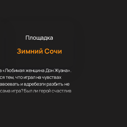
Площадка
Зимний Сочи
ва «Любимая женщина Дон Жуана».
я тем, что играл на чувствах
авоевать и вдребезги разбить не
 сама игра? Был ли герой счастлив
, которая была создана по пьесе
амую, последнюю, женщину!