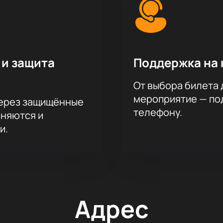
 и защита
Поддержка на 
От выбора билета 
мероприятие — под
через защищённые
телефону.
аняются и
и.
Адрес