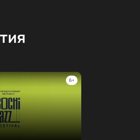
тия
6+