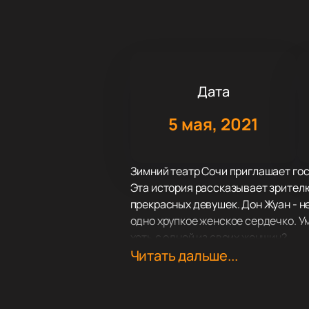
Дата
5 мая, 2021
Зимний театр Сочи приглашает го
Эта история рассказывает зрителю
прекрасных девушек. Дон Жуан - н
одно хрупкое женское сердечко. Ум
хоть с одной из своих женщин?
Елена Валюшкина, Роман Курцын, 
Читать дальше...
Леонида Жуховицкого.
Купите билеты на сайте и узнаете