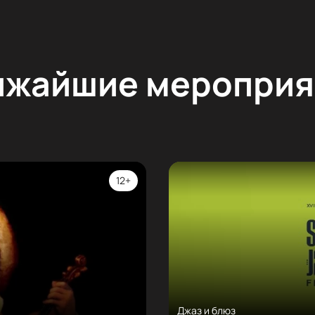
ижайшие мероприя
12+
Джаз и блюз