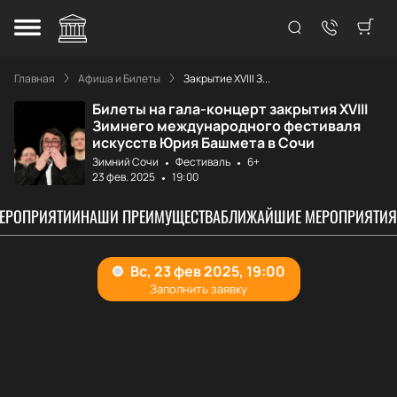
Главная
Афиша и Билеты
Закрытие XVIII З...
Билеты на гала-концерт закрытия XVIII
Зимнего международного фестиваля
искусств Юрия Башмета в Сочи
Зимний Сочи
Фестиваль
6+
23 фев. 2025
19:00
МЕРОПРИЯТИИ
НАШИ ПРЕИМУЩЕСТВА
БЛИЖАЙШИЕ МЕРОПРИЯТИЯ