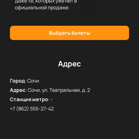
даже те, которых уже нет в
можно уже сейчас. Поторопитесь, ведь количество
официальной продаже.
мест ограничено.
Купить билеты
на нашем сайте —
это просто и удобно, обеспечьте себе
незабываемый вечер в компании великих
музыкантов.
Выбрать билеты
Адрес
Город
:
Сочи
Адрес
:
Сочи, ул. Театральная, д. 2
Станция метро
:
-
+7 (862) 555-27-42