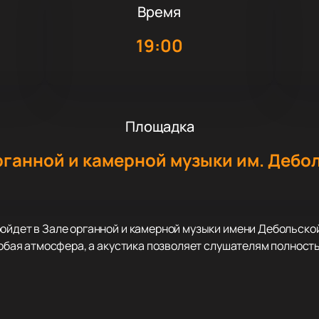
Время
19:00
Площадка
рганной и камерной музыки им. Дебо
ойдет в Зале органной и камерной музыки имени Дебольской
собая атмосфера, а акустика позволяет слушателям полность
перед публикой мир танцевальных миниатюр разных эпох и ж
ы, яркие польки и страстные болеро. Артисты Сочинской ф