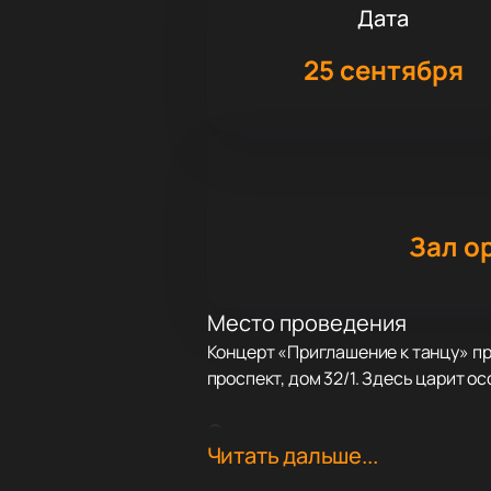
Дата
25 сентября
Зал о
Место проведения
Концерт «Приглашение к танцу» пр
проспект, дом 32/1. Здесь царит о
О концерте
Читать дальше...
«Приглашение к танцу» открывает 
элегантные вальсы, легкие менуэт