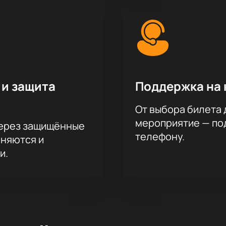
 и защита
Поддержка на 
От выбора билета 
мероприятие — под
через защищённые
телефону.
аняются и
и.