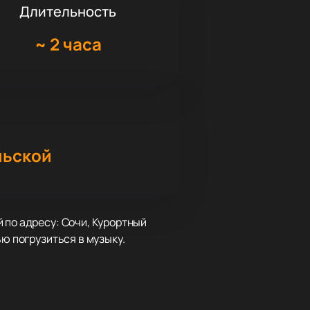
Длительность
~
2 часа
льской
 по адресу: Сочи, Курортный
ю погрузиться в музыку.
анров. В этот вечер прозвучат
илармонии исполнят оригинальные