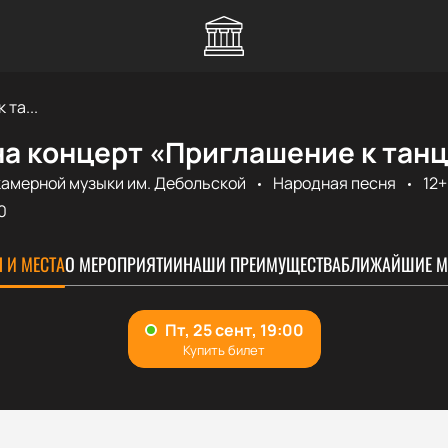
та...
а концерт «Приглашение к танц
камерной музыки им. Дебольской
Народная песня
12+
0
 И МЕСТА
О МЕРОПРИЯТИИ
НАШИ ПРЕИМУЩЕСТВА
БЛИЖАЙШИЕ М