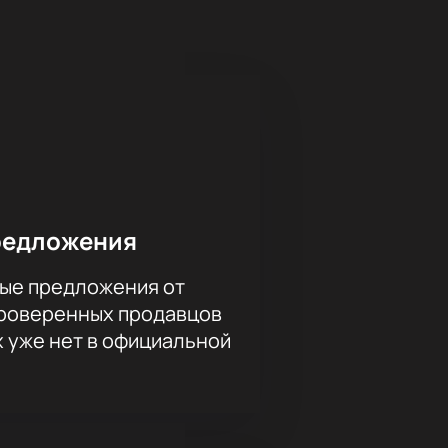
 живого исполнения и получить
е места через интерактивную
ону — сотрудники помогут
редложения
ые предложения от
и дальше. Актуальные цены и
проверенных продавцов
мени Дебольской!
х уже нет в официальной