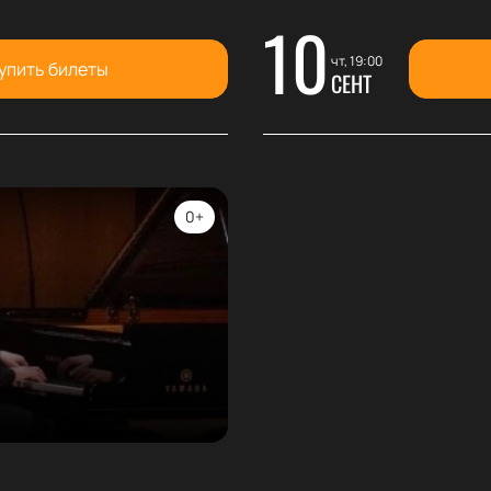
10
чт, 19:00
упить билеты
СЕНТ
0+