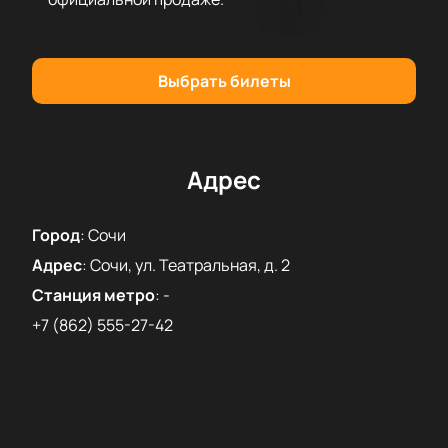
Безопасная онлайн-оплата.
Бронирование по телефону с помощью
консультанта.
Посещение концерта «Легендарные Хиты Энигма,
Выбрать билеты
Сандра, Грегориан» откроет для каждого гостя
удивительный мир музыки и подарит
незабываемые впечатления. Не пропустите
возможность стать участником этого события!
Адрес
Город
:
Сочи
Адрес
:
Сочи, ул. Театральная, д. 2
Станция метро
:
-
+7 (862) 555-27-42