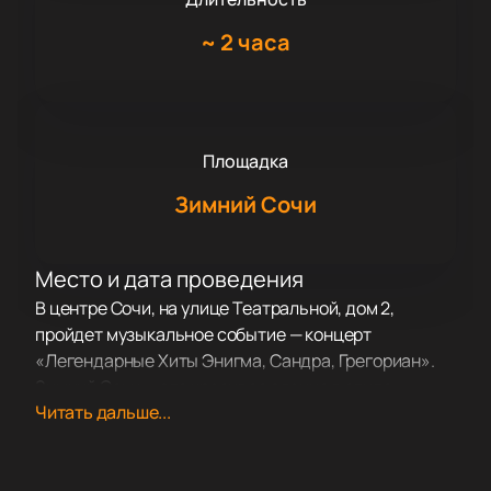
~
2 часа
Площадка
Зимний Сочи
Место и дата проведения
В центре Сочи, на улице Театральной, дом 2,
пройдет музыкальное событие — концерт
«Легендарные Хиты Энигма, Сандра, Грегориан».
Зимний Сочи — это красивое здание в стиле
Читать дальше...
неоклассицизма с фасадом, который украшают 88
колонн. Его открыли в 1938 году.