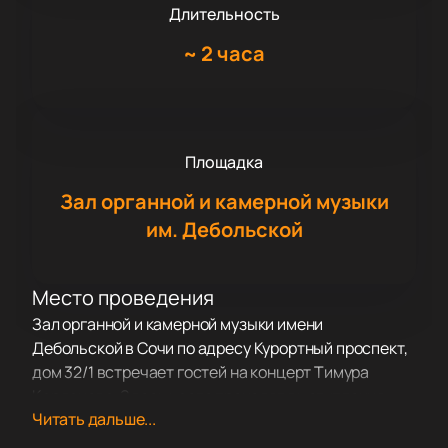
Длительность
~
2 часа
Площадка
Зал органной и камерной музыки
им. Дебольской
Место проведения
Зал органной и камерной музыки имени
Дебольской в Сочи по адресу Курортный проспект,
дом 32/1 встречает гостей на концерт Тимура
Карданова. Здесь часто проходят выступления,
Читать дальше...
собирающие любителей классики и ценителей
живого звука.