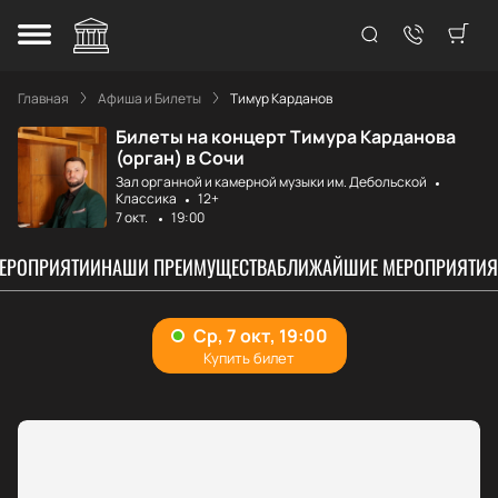
Главная
Афиша и Билеты
Тимур Карданов
Билеты на концерт Тимура Карданова
(орган) в Сочи
Зал органной и камерной музыки им. Дебольской
Классика
12+
7 окт.
19:00
МЕРОПРИЯТИИ
НАШИ ПРЕИМУЩЕСТВА
БЛИЖАЙШИЕ МЕРОПРИЯТИЯ