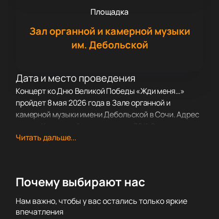
Площадка
Зал органной и камерной музыки
им. Дебольской
Дата и место проведения
Концерт ко Дню Великой Победы «Жди меня…»
пройдет 8 мая 2026 года в Зале органной и
камерной музыки имени Дебольской в Сочи. Адрес
зала — Курортный проспект, дом 32/1. Здесь всегда
Читать дальше...
царит особая атмосфера и звучит прекрасная
музыка.
О событии
Почему выбирают нас
Организаторы посвятили этот вечер празднику
Победы. Гости услышат выступления популярных
Нам важно, чтобы у вас остались только яркие
артистов, которые исполнят любимые композиции
впечатления