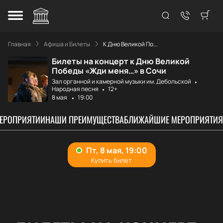
Главная
Афиша и Билеты
К Дню Великой По...
Билеты на концерт к Дню Великой
Победы «Жди меня…» в Сочи
Зал органной и камерной музыки им. Дебольской
Народная песня
12+
8 мая
19:00
МЕРОПРИЯТИИ
НАШИ ПРЕИМУЩЕСТВА
БЛИЖАЙШИЕ МЕРОПРИЯТИЯ