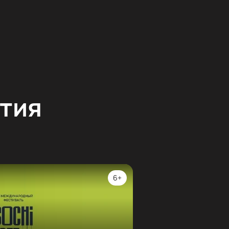
тия
6+