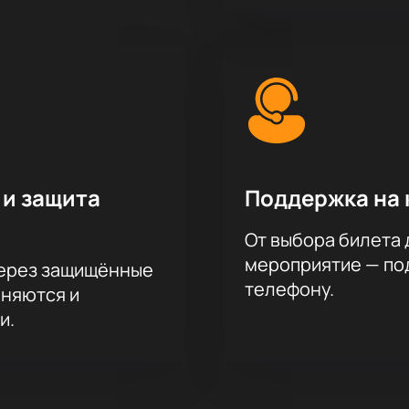
на актёрского состава.
 и защита
Поддержка на 
От выбора билета 
мероприятие — под
через защищённые
телефону.
аняются и
и.