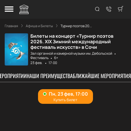
Главная
Афиша и Билеты
Турнир поэтов 20...
Билеты на концерт «Турнир поэтов
2026. XIX Зимний международный
фестиваль искусств» в Сочи
Зал органной и камерной музыки им. Дебольской
Фестиваль
6+
23 фев.
17:00
МЕРОПРИЯТИИ
НАШИ ПРЕИМУЩЕСТВА
БЛИЖАЙШИЕ МЕРОПРИЯТИЯ