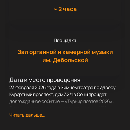
~
2 часа
Площадка
Зал органной и камерной музыки
им. Дебольской
Дата и место проведения
23 февраля 2026 года в Зимнем театре по адресу
Курортный проспект, дом 32/1 в Сочи пройдет
долгожданное событие — «Турнир поэтов 2026».
Организаторы включили его в программу XIX
Читать дальше...
Зимнего международного фестиваля искусств,
который каждый год собирает поклонников
культуры.