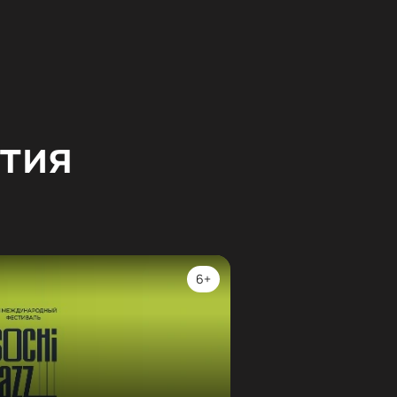
тия
6+