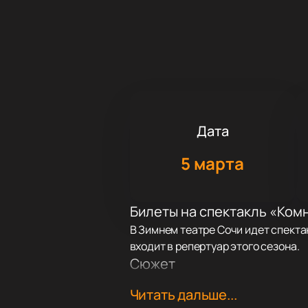
Дата
5 марта
Билеты на спектакль «Ком
В Зимнем театре Сочи идет спектак
входит в репертуар этого сезона.
Сюжет
Пьеса «Комната Адлера» показыва
Читать дальше...
литературы. В спектакле играют и