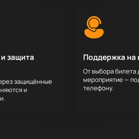
 и защита
Поддержка на 
От выбора билета 
мероприятие — под
через защищённые
телефону.
аняются и
и.