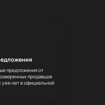
ь разные категории мест: партер,
емы зала. Доступны все места:
редложения
ые предложения от
проверенных продавцов
и — от партера до галереи. Цена
х уже нет в официальной
ата Адлера». Менеджер поможет
ефону кассы театра.