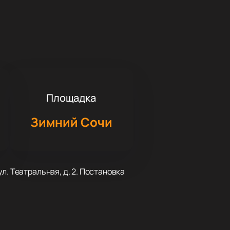
Площадка
Зимний Сочи
. Театральная, д. 2. Постановка
пирается на традиции русской
цене зрители видят работу труппы,