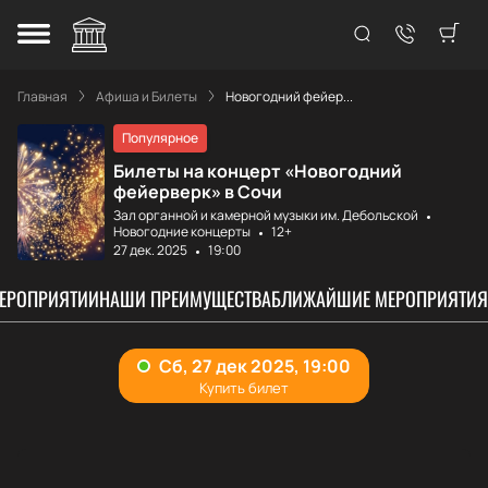
Главная
Афиша и Билеты
Новогодний фейер...
Популярное
Билеты на концерт «Новогодний
фейерверк» в Сочи
Зал органной и камерной музыки им. Дебольской
Новогодние концерты
12+
27 дек. 2025
19:00
МЕРОПРИЯТИИ
НАШИ ПРЕИМУЩЕСТВА
БЛИЖАЙШИЕ МЕРОПРИЯТИЯ