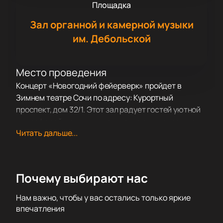
Площадка
Зал органной и камерной музыки
им. Дебольской
Место проведения
Концерт «Новогодний фейерверк» пройдет в
Зимнем театре Сочи по адресу: Курортный
проспект, дом 32/1. Этот зал радует гостей уютной
атмосферой и отличным звуком, сюда приезжают
Читать дальше...
слушатели из разных городов.
О концерте
«Новогодний фейерверк» откроет год яркой
музыкальной программой. На сцену выйдут
Почему выбирают нас
популярные исполнители российской сцены, их
песни давно полюбились зрителям. Вечер
Нам важно, чтобы у вас остались только яркие
объединит знаменитые композиции и свежие треки,
впечатления
которые быстро нашли отклик у публики.