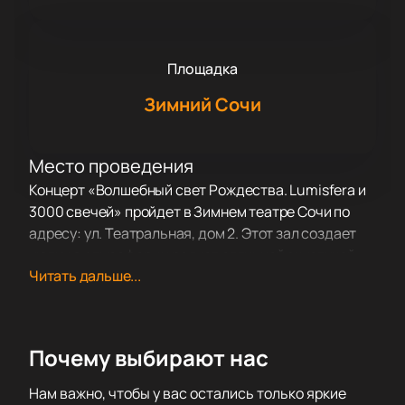
Площадка
Зимний Сочи
Место проведения
Концерт «Волшебный свет Рождества. Lumisfera и
3000 свечей» пройдет в Зимнем театре Сочи по
адресу: ул. Театральная, дом 2. Этот зал создает
уютную атмосферу и радует отличной акустикой,
Читать дальше...
поэтому здесь особенно приятно слушать музыку.
О концерте
Музыкальный вечер «Волшебный свет Рождества.
Lumisfera и 3000 свечей» удивит гостей яркой
Почему выбирают нас
программой. Струнный коллектив Lumisfera
наполнит зал особым звучанием, а исполнители
Нам важно, чтобы у вас остались только яркие