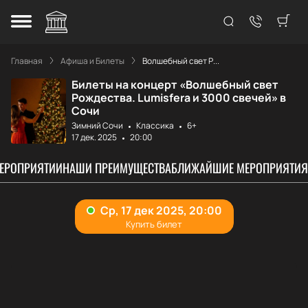
Главная
Афиша и Билеты
Волшебный свет Р...
Билеты на концерт «Волшебный свет
Рождества. Lumisfera и 3000 свечей» в
Сочи
Зимний Сочи
Классика
6+
17 дек. 2025
20:00
МЕРОПРИЯТИИ
НАШИ ПРЕИМУЩЕСТВА
БЛИЖАЙШИЕ МЕРОПРИЯТИЯ