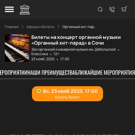
Главная
Афиша и Билеты
Органный хит-пар...
Билеты на концерт органной музыки
«Органный хит-парад» в Сочи
Зал органной и камерной музыки им. Дебольской
Классика
12+
23 нояб. 2025
17:00
МЕРОПРИЯТИИ
НАШИ ПРЕИМУЩЕСТВА
БЛИЖАЙШИЕ МЕРОПРИЯТИЯ