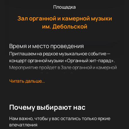
Площадка
Зал органной и камерной музыки
им. Дебольской
Время и место проведения
Приглашаем на редкое музыкальное событие —
концерт органной музыки «Органный хит-парад».
Мероприятие пройдет в Зале органной и камерной
музыки имени Дебольской в Сочи по адресу:
Читать дальше...
Курортный проспект, дом 32/1.
О концерте
«Органный хит-парад» открывает перед
слушателями удивительный мир живого звучания
Почему выбирают нас
органа. Гости услышат известные мелодии,
которые давно полюбились поклонникам по всему
Нам важно, чтобы у вас остались только яркие
свету. Концерт подарит яркие впечатления и
впечатления