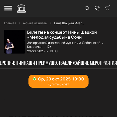
Главная
Афиша и Билеты
Нина Шацкая «Мел...
Билеты на концерт Нины Шацкой
«Мелодия судьбы» в Сочи
Зал органной и камерной музыки им. Дебольской
Классика
12+
29 окт. 2025
19:00
МЕРОПРИЯТИИ
НАШИ ПРЕИМУЩЕСТВА
БЛИЖАЙШИЕ МЕРОПРИЯТИЯ