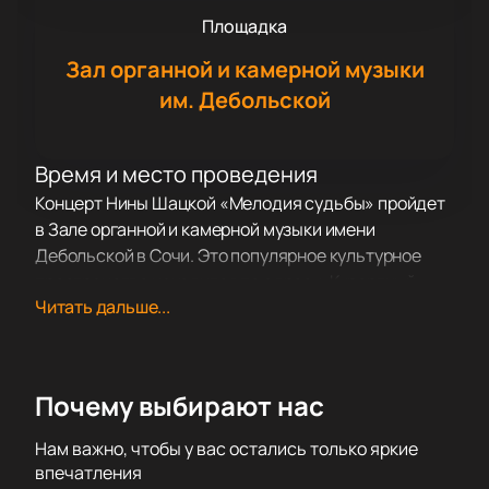
Площадка
Зал органной и камерной музыки
им. Дебольской
Время и место проведения
Концерт Нины Шацкой «Мелодия судьбы» пройдет
в Зале органной и камерной музыки имени
Дебольской в Сочи. Это популярное культурное
пространство находится по адресу: Курортный
Читать дальше...
проспект, дом 32/1.
О концерте
Нина Шацкая, заслуженная артистка России,
покажет новую программу «Мелодия судьбы». Ее
Почему выбирают нас
сильный голос с глубоким тембром сразу
привлекает внимание публики. В этот вечер
Нам важно, чтобы у вас остались только яркие
прозвучат известные песни советской и
впечатления