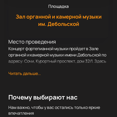
Площадка
Зал органной и камерной музыки
им. Дебольской
Место проведения
Концерт фортепианной музыки пройдет в Зале
органной и камерной музыки имени Дебольской по
адресу: Сочи, Курортный проспект, дом 32/1. Здесь
чистый звук и приятная атмосфера создают
Читать дальше...
отличные условия для выступлений.
О концерте
Денис Громов окончил Московскую
государственную консерваторию имени П.И.
Почему выбирают нас
Чайковского и получил награды на международных
конкурсах. Его игра полностью погружает публику в
Нам важно, чтобы у вас остались только яркие
музыку. Артист отличается особой манерой и ярко
впечатления