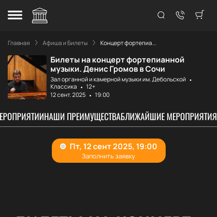
Главная
Афиша и Билеты
Концерт фортепиа...
Билеты на концерт фортепианной
музыки. Денис Громов в Сочи
Зал органной и камерной музыки им. Дебольской
Классика
12+
12 сент. 2025
19:00
МЕРОПРИЯТИИ
НАШИ ПРЕИМУЩЕСТВА
БЛИЖАЙШИЕ МЕРОПРИЯТИЯ