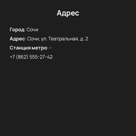
через сайт или по телефону. Менеджер поможет
выбрать подходящие варианты.
Адрес
Для организаций
Корпоративным клиентам доступны специальные
Город
:
Сочи
условия и организация группового посещения. Это
Адрес
:
Сочи, ул. Театральная, д. 2
возможность провести вечер для сотрудников в
театре.
Станция метро
:
-
+7 (862) 555-27-42