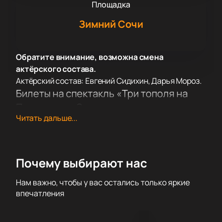
Площадка
Зимний Сочи
Обратите внимание, возможна смена
актёрского состава.
Актёрский состав: Евгений Сидихин, Дарья Мороз.
Билеты на спектакль «Три тополя на
Плющихе» в Сочи
Читать дальше...
Постановка «Три тополя на Плющихе» в Зимнем
театре Сочи создана по мотивам произведения
Александра Борщаговского. Драма показывает
судьбы людей, оказавшихся перед трудным
Почему выбирают нас
выбором. Приобретайте билеты на спектакль «Три
тополя на Плющихе» через наш сайт.
Нам важно, чтобы у вас остались только яркие
Сюжет
впечатления
События происходят вокруг встречи жительницы
села и водителя такси в Москве. Их знакомство