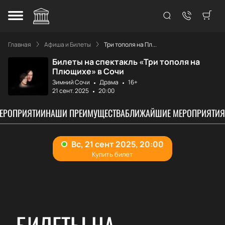
Главная
Афиша и Билеты
Три тополя на Пл...
Билеты на спектакль «Три тополя на
Плющихе» в Сочи
Зимний Сочи
Драма
16+
21 сент. 2025
20:00
МЕРОПРИЯТИИ
НАШИ ПРЕИМУЩЕСТВА
БЛИЖАЙШИЕ МЕРОПРИЯТИЯ