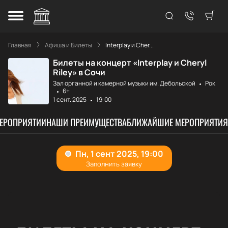
Главная
Афиша и Билеты
Interplay и Cher...
Билеты на концерт «Interplay и Cheryl
Riley» в Сочи
Зал органной и камерной музыки им. Дебольской
Рок
6+
1 сент. 2025
19:00
МЕРОПРИЯТИИ
НАШИ ПРЕИМУЩЕСТВА
БЛИЖАЙШИЕ МЕРОПРИЯТИЯ