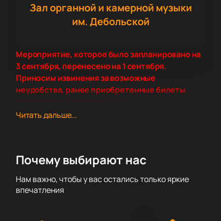
Зал органной и камерной музыки
им. Дебольской
Мероприятие, которое было запланировано на
3 сентября, перенесено на 1 сентября.
Приносим извинения за возможные
неудобства, ранее приобретенные билеты
остаются действительными.
Концерт «Interplay и Cheryl Riley» в Зале органной и
Читать дальше...
камерной музыки им. Дебольской будет
незабываемым событием для всех ценителей
качественной музыки. Эта площадка известна
Почему выбирают нас
своей превосходной акустикой, что делает её
идеальной для выступлений в жанрах джаз-рока,
Нам важно, чтобы у вас остались только яркие
фанка и соул. В этот вечер на сцене выступят
впечатления
выдающиеся музыканты, каждый из которых
привнесёт свою уникальную энергию и
мастерство.