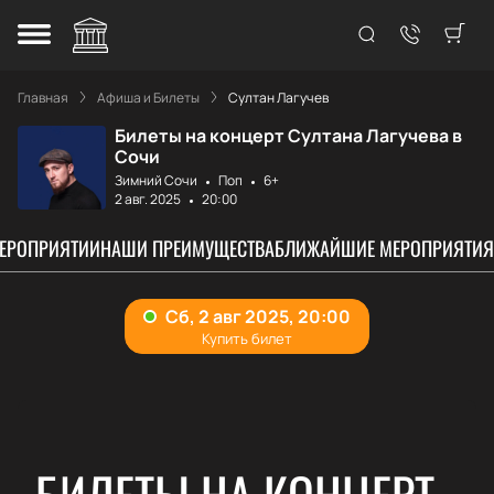
Главная
Афиша и Билеты
Султан Лагучев
Билеты на концерт Султана Лагучева в
Сочи
Зимний Сочи
Поп
6+
2 авг. 2025
20:00
МЕРОПРИЯТИИ
НАШИ ПРЕИМУЩЕСТВА
БЛИЖАЙШИЕ МЕРОПРИЯТИЯ