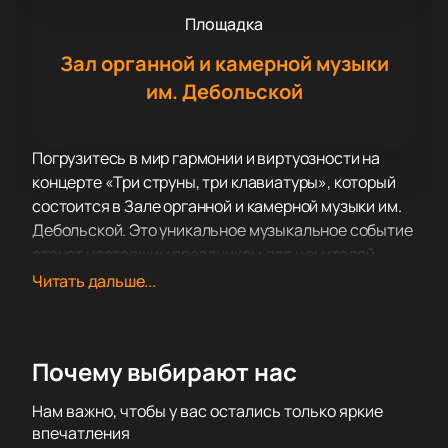
Площадка
Зал органной и камерной музыки
им. Дебольской
Погрузитесь в мир гармонии и виртуозности на
концерте «Три струны, три клавиатуры», который
состоится в Зале органной и камерной музыки им.
Дебольской. Это уникальное музыкальное событие
станет настоящим праздником для ценителей
классической музыки и тех, кто только начинает
Читать дальше...
своё знакомство с этим прекрасным жанром.
Зал органной и камерной музыки им. Дебольской —
это не просто концертная площадка, а место, где
Почему выбирают нас
каждый звук обретает особое значение. Благодаря
великолепной акустике и уютной атмосфере, здесь
Нам важно, чтобы у вас остались только яркие
создаются идеальные условия для наслаждения
впечатления
живой музыкой. Архитектура зала способствует