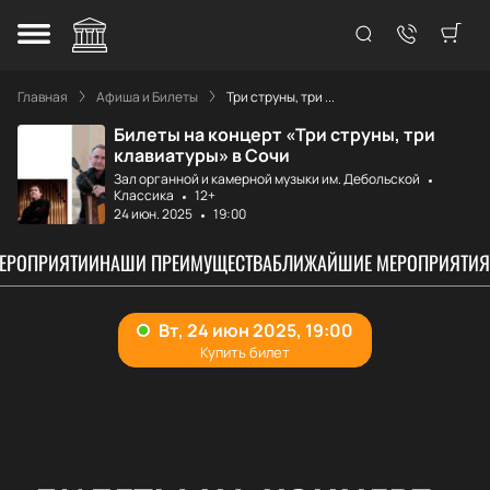
Главная
Афиша и Билеты
Три струны, три ...
Билеты на концерт «Три струны, три
клавиатуры» в Сочи
Зал органной и камерной музыки им. Дебольской
Классика
12+
24 июн. 2025
19:00
МЕРОПРИЯТИИ
НАШИ ПРЕИМУЩЕСТВА
БЛИЖАЙШИЕ МЕРОПРИЯТИЯ