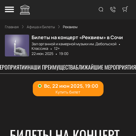
Главная
Афиша и Билеты
Реквием
Билеты на концерт «Реквием» в Сочи
Зал органной и камерной музыки им. Дебольской
Классика
12+
22 июн. 2025
19:00
МЕРОПРИЯТИИ
НАШИ ПРЕИМУЩЕСТВА
БЛИЖАЙШИЕ МЕРОПРИЯТИЯ
БИЛЕТЫ НА КОНЦЕРТ