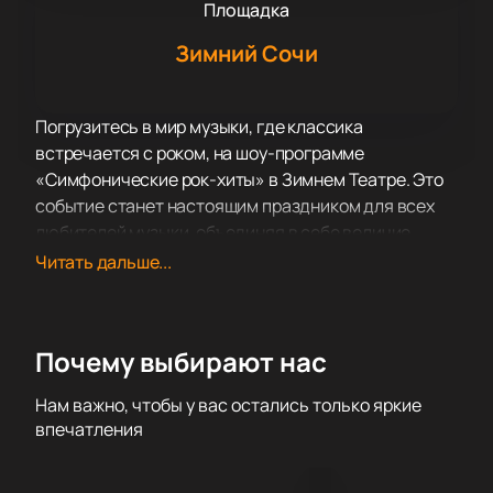
Площадка
Зимний Сочи
Погрузитесь в мир музыки, где классика
встречается с роком, на шоу-программе
«Симфонические рок-хиты» в Зимнем Театре. Это
событие станет настоящим праздником для всех
любителей музыки, объединяя в себе величие
симфонического оркестра и энергию рок-хитов.
Читать дальше...
Вас ждет незабываемое аудиовизуальное шоу, где
каждый аккорд звучит по-новому благодаря
современным оркестровым аранжировкам.
Почему выбирают нас
На сцене Зимнего Театра выступит симфонический
оркестр Театра музыки, драмы и комедии из
Нам важно, чтобы у вас остались только яркие
Новоуральска под руководством талантливого
впечатления
дирижера Ивана Моисеева. Их уникальный подход
к исполнению музыкальных произведений подарит