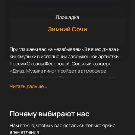
Площадка
Зимний Сочи
Приглашаем вас на незабываемый вечер джаза и
киномузыки в исполнении заслуженной артистки
России Оксаны Федоровой. Сольный концерт
«Джаз. Музыка кино» пройдет в атмосфере
изысканного Зимнего Театра, который славится
своей архитектурной красотой и великолепной
Читать дальше...
акустикой. Это уникальная возможность
погрузиться в мир музыки, где джазовые ритмы
переплетаются с мелодиями из любимых
Почему выбирают нас
кинофильмов.
Оксана Федорова, известная не только как певица,
Нам важно, чтобы у вас остались только яркие
но и как популярная телеведущая и
впечатления