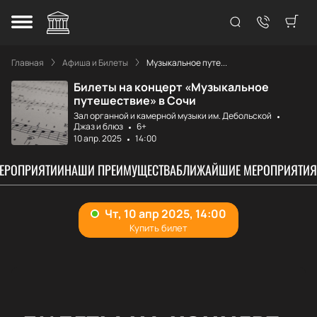
Главная
Афиша и Билеты
Музыкальное путе...
Билеты на концерт «Музыкальное
путешествие» в Сочи
Зал органной и камерной музыки им. Дебольской
Джаз и блюз
6+
10 апр. 2025
14:00
МЕРОПРИЯТИИ
НАШИ ПРЕИМУЩЕСТВА
БЛИЖАЙШИЕ МЕРОПРИЯТИЯ