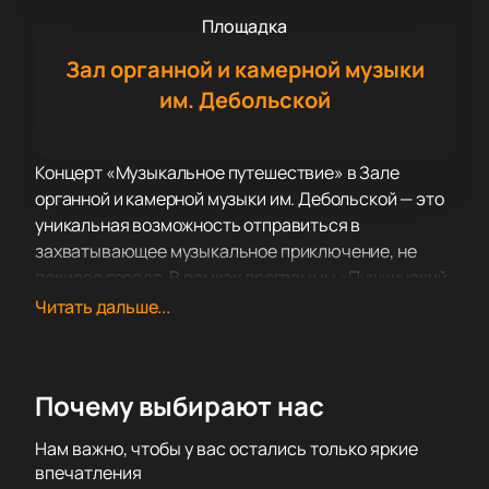
Площадка
Зал органной и камерной музыки
им. Дебольской
Концерт «Музыкальное путешествие» в Зале
органной и камерной музыки им. Дебольской — это
уникальная возможность отправиться в
захватывающее музыкальное приключение, не
покидая города. В рамках программы «Пушкинский
четверг» зрители смогут насладиться
Читать дальше...
произведениями, которые переносят в разные
уголки мира и эпохи, пробуждая самые яркие
эмоции и воспоминания.
Почему выбирают нас
Зал органной и камерной музыки им. Дебольской —
это не просто концертная площадка, а настоящая
Нам важно, чтобы у вас остались только яркие
жемчужина культурной жизни, где каждое
впечатления
выступление становится событием. Уникальная