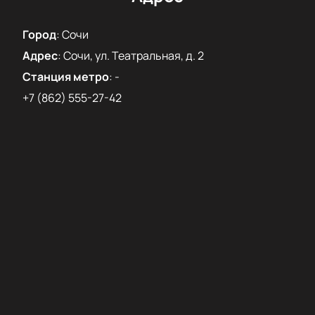
билеты
на нашем сайте и окунуться в мир сказки
можно уже сегодня.
Город
:
Сочи
Адрес
:
Сочи, ул. Театральная, д. 2
Станция метро
:
-
+7 (862) 555-27-42