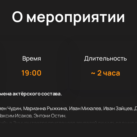
О мероприятии
Время
Длительность
19:00
~
2 часа
мена актёрского состава.
мен Чудин, Марианна Рыжкина, Иван Михалев, Иван Зайцев, 
аксим Исаков, Энтони Остин.
й» в Зимнем театре приглашает зрителей окунуться в мир 
о уникальная возможность соприкоснуться с творчеством П