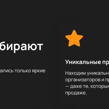
агменты легендарных балетов в исполнении звездных солис
альных свидетельствах и малоизвестных письмах, которые 
 создания «Лебединого озера», «Спящей красавицы» и «Щел
площадка, известная своей уникальной атмосферой и велико
табных мероприятий. Здесь вы сможете насладиться не тол
орое погружает в мир сказочных героев и романтических с
й» — это не только музыкальное и визуальное наслаждение,
ыбирают
дений. Илзе Лиепа, народная артистка России, выступает в
 и мечтания Чайковского. Премьеры номеров от победителе
Русский балет навсегда», добавляют свежие акценты в прог
го бессмертных балетов, купив билеты на нашем сайте. Не у
Уникальные п
еатре.
Купить билеты
на нашем сайте — это ваш шаг к встре
тались только яркие
Находим уникальн
организаторов и 
— даже те, которы
продаже.