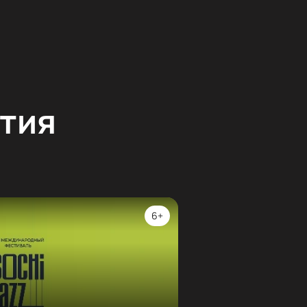
тия
6+