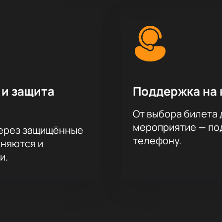
 и защита
Поддержка на 
От выбора билета 
мероприятие — под
через защищённые
телефону.
аняются и
и.