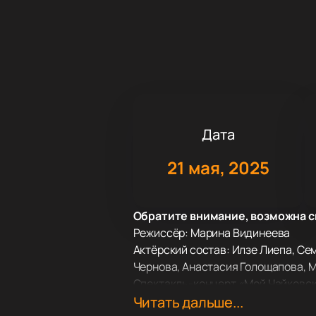
Дата
21 мая, 2025
Обратите внимание, возможна с
Режиссёр: Марина Видинеева
Актёрский состав: Илзе Лиепа, Се
Чернова, Анастасия Голощапова, М
Спектакль-концерт «Мой Чайковски
призму его балетных шедевров. Эт
Читать дальше...