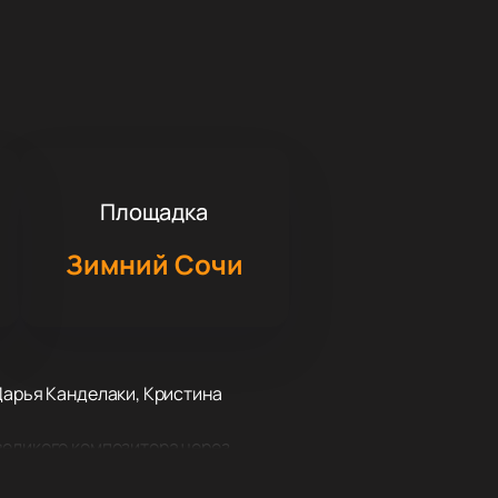
Площадка
Зимний Сочи
Дарья Канделаки, Кристина
великого композитора через
етра Ильича Чайковского,