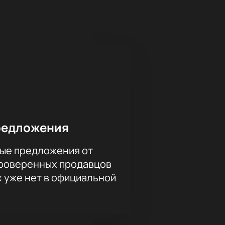
тов российских театров.
раскрывают творческие поиски и
кунчика».
лепной акустикой, которая
ько выступлениями артистов, но и
южетов.
 но и глубокое погружение в
 роли рассказчика, проводя
й Конкурса молодых хореографов,
рамму.
пустите шанс стать частью этого
редложения
че с искусством, которое
ые предложения от
проверенных продавцов
х уже нет в официальной