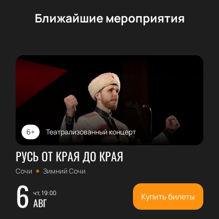
Подарите себе и своим близким возможность
прикоснуться к музыкальному наследию Европы в
Ближайшие мероприятия
исполнении мастеров своего дела.
6+
Театрализованный концерт
РУСЬ ОТ КРАЯ ДО КРАЯ
Сочи
Зимний Сочи
6
чт, 19:00
Купить билеты
АВГ