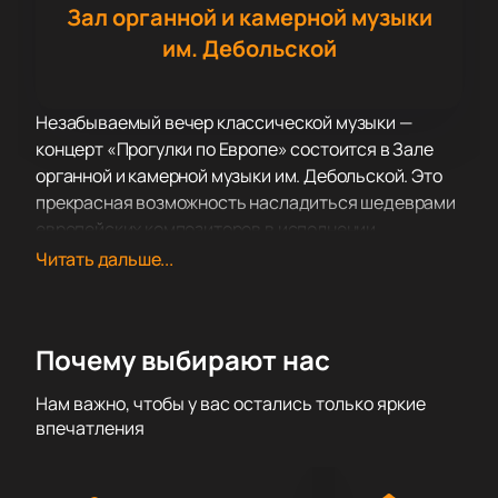
Зал органной и камерной музыки
им. Дебольской
Незабываемый вечер классической музыки —
концерт «Прогулки по Европе» состоится в Зале
органной и камерной музыки им. Дебольской. Это
прекрасная возможность насладиться шедеврами
европейских композиторов в исполнении
талантливых музыкантов.
Читать дальше...
В программе концерта прозвучат произведения
таких мастеров, как Иоганн Себастьян Бах, Шарль-
Мари Видор, Феликс Мендельсон, Фриц Крейслер и
Почему выбирают нас
Херонимо Хименес. Каждый из этих композиторов
внес значительный вклад в развитие классической
Нам важно, чтобы у вас остались только яркие
музыки, и их произведения до сих пор вдохновляют
впечатления
слушателей по всему миру.
На сцене выступят выдающиеся музыканты: Елена
Чистякова (скрипка) и Светлана Трофименко