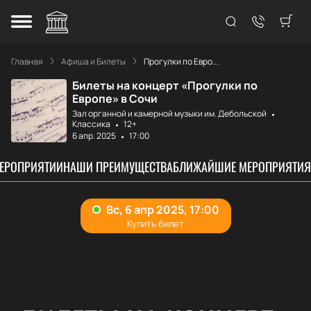
Главная
Афиша и Билеты
Прогулки по Евро...
Билеты на концерт «Прогулки по
Европе» в Сочи
Зал органной и камерной музыки им. Дебольской
Классика
12+
6 апр. 2025
17:00
МЕРОПРИЯТИИ
НАШИ ПРЕИМУЩЕСТВА
БЛИЖАЙШИЕ МЕРОПРИЯТИЯ