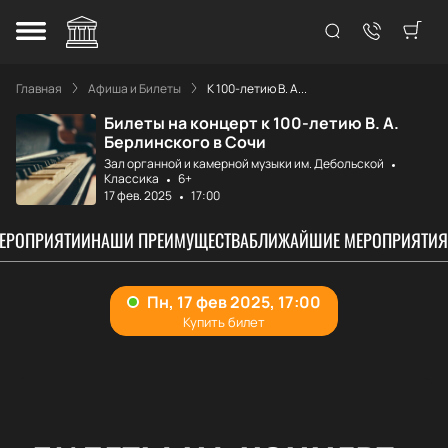
Главная
Афиша и Билеты
К 100-летию В. А...
Билеты на концерт к 100-летию В. А.
Берлинского в Сочи
Зал органной и камерной музыки им. Дебольской
Классика
6+
17 фев. 2025
17:00
МЕРОПРИЯТИИ
НАШИ ПРЕИМУЩЕСТВА
БЛИЖАЙШИЕ МЕРОПРИЯТИЯ