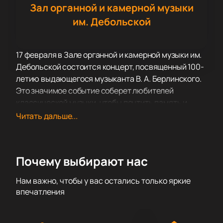
Зал органной и камерной музыки
им. Дебольской
17 февраля в Зале органной и камерной музыки им.
Дебольской состоится концерт, посвященный 100-
летию выдающегося музыканта В. А. Берлинского.
Это значимое событие соберет любителей
классической музыки, чтобы почтить память и
творчество великого артиста. В программе вечера
Читать дальше...
примут участие выдающиеся исполнители:
пианистка Людмила Берлинская, альтист Сергей
Цедрик, виолончелистка Дарья Попова, а также
Почему выбирают нас
знаменитый квартет имени Берлинского.
Зал органной и камерной музыки им. Дебольской
Нам важно, чтобы у вас остались только яркие
славится своей великолепной акустикой и уютной
впечатления
атмосферой, что делает его идеальным местом
для проведения концертов камерной музыки.
Расположенный в центре города, он легко доступен