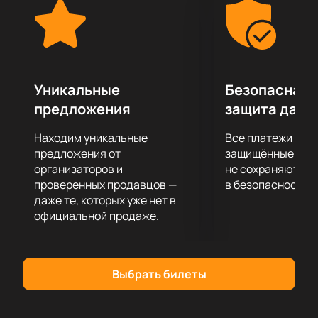
для всех ценителей искусства.
Купить билеты на нашем сайте — это возможность
гарантировать себе место на этом незабываемом
вечере. Программа концерта будет насыщенной и
интересной, отражая все грани таланта В. А.
Уникальные
Безопасная 
Берлинского. Участники концерта подготовили
предложения
защита данн
произведения, которые подчеркнут мастерство и
уникальность стиля великого музыканта.
Находим уникальные
Все платежи про
Не упустите шанс стать частью этого культурного
предложения от
защищённые шлю
события.
организаторов и
Купить билеты
на нашем сайте можно
не сохраняются 
проверенных продавцов —
в безопасности.
уже сегодня, чтобы насладиться музыкой в
даже те, которых уже нет в
исполнении лучших музыкантов современности.
официальной продаже.
Выбрать билеты