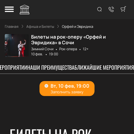
Главная
Афиша и Билеты
Орфей и Эвридика
Билеты на рок-оперу «Орфей и
Эвридика» в Сочи
Зимний Сочи
Рок-опера
12+
10 фев.
19:00
МЕРОПРИЯТИИ
НАШИ ПРЕИМУЩЕСТВА
БЛИЖАЙШИЕ МЕРОПРИЯТИЯ