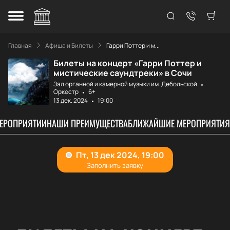
Главная
Афиша и Билеты
Гарри Поттер и м...
Билеты на концерт «Гарри Поттер и
мистические саундтреки» в Сочи
Зал органной и камерной музыки им. Дебольской
Оркестр
6+
13 дек. 2024
19:00
МЕРОПРИЯТИИ
НАШИ ПРЕИМУЩЕСТВА
БЛИЖАЙШИЕ МЕРОПРИЯТИЯ