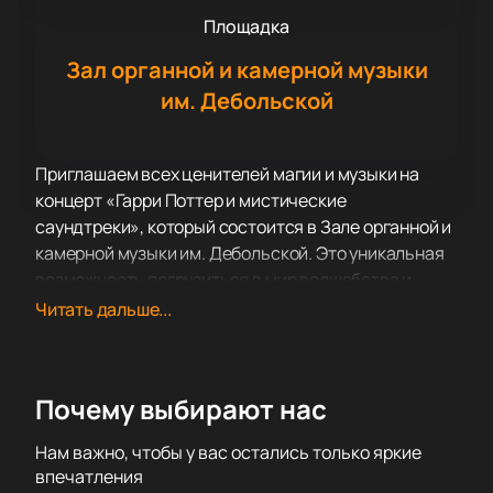
Площадка
Зал органной и камерной музыки
им. Дебольской
Приглашаем всех ценителей магии и музыки на
концерт «Гарри Поттер и мистические
саундтреки», который состоится в Зале органной и
камерной музыки им. Дебольской. Это уникальная
возможность погрузиться в мир волшебства и
приключений, благодаря завораживающим
Читать дальше...
мелодиям из известных фильмов и сериалов, таких
как «Гарри Поттер», «Властелин Колец», «Аватар»
и «Пираты Карибского моря».
Почему выбирают нас
Зал органной и камерной музыки им. Дебольской,
расположенный в центре города, известен своей
Нам важно, чтобы у вас остались только яркие
превосходной акустикой и атмосферой, которая
впечатления
идеально подходит для таких событий. Здесь вы