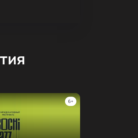
тия
6+