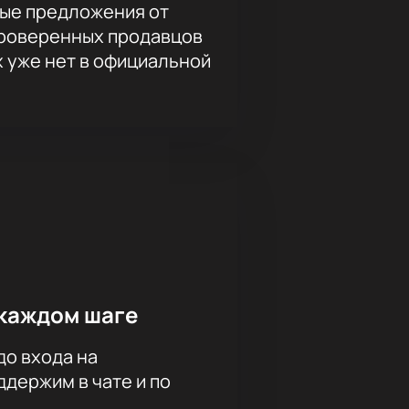
ые предложения от
проверенных продавцов
х уже нет в официальной
каждом шаге
до входа на
держим в чате и по