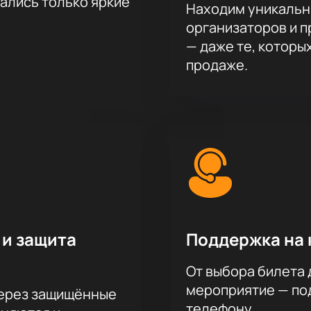
тались только яркие
Находим уникальн
организаторов и 
— даже те, которы
продаже.
 и защита
Поддержка на 
От выбора билета 
мероприятие — под
через защищённые
телефону.