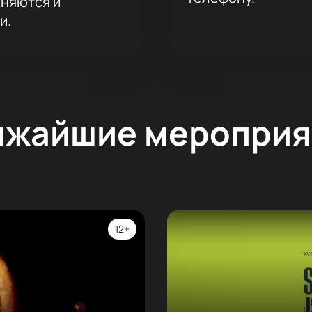
аняются и
и.
ижайшие мероприя
12+