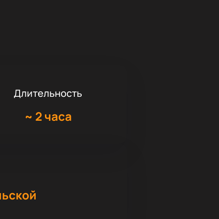
Длительность
~
2 часа
льской