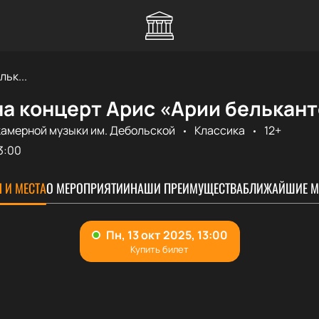
ьк...
а концерт Арис «Арии белькант
камерной музыки им. Дебольской
Классика
12+
3:00
 И МЕСТА
О МЕРОПРИЯТИИ
НАШИ ПРЕИМУЩЕСТВА
БЛИЖАЙШИЕ М