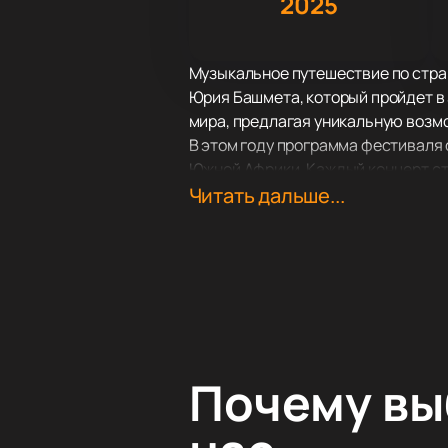
2025
Музыкальное путешествие по стра
Юрия Башмета, который пройдет в
мира, предлагая уникальную возм
В этом году программа фестиваля 
Южной Африки. Каждый концерт ст
музыкальных традиций этих стран.
Читать дальше...
и атмосферой, что делает его иде
Для тех, кто хочет стать частью 
вам заранее обеспечить себе мес
окунуться в мир музыки и культур
Почему в