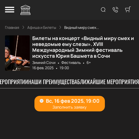
Главная
Афиша и Билеты
Видный миру смех...
Билеты на концерт «Видный миру смех и
неведомые ему слезы». XVIII
Международный Зимний фестиваль
искусств Юрия Башмета в Сочи
Зимний Сочи
Фестиваль
6+
16 фев. 2025
19:00
МЕРОПРИЯТИИ
НАШИ ПРЕИМУЩЕСТВА
БЛИЖАЙШИЕ МЕРОПРИЯТИЯ