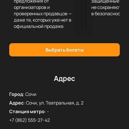
очередей в кассах. Не упустите возможность стать
предложения от
защищённые шлю
свидетелем этого музыкального события и
организаторов и
не сохраняются 
проверенных продавцов —
в безопасности.
насладиться атмосферой Зимнего театра.
даже те, которых уже нет в
официальной продаже.
Выбрать билеты
Адрес
Город
:
Сочи
Адрес
:
Сочи, ул. Театральная, д. 2
Станция метро
:
-
+7 (862) 555-27-42